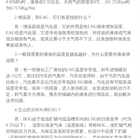
0.85MPa时，液体在0.35左右。天然气的密度在0℃，101.352Kpa时
为0.7174Kg/Nm
2.增温器，和EAG，它们各是指的什么？
答：增温器就是汽化器，它的作用是给LNG液体增加温度。
EAG也是汽化器，它是专给放散系统加热的，对排放的液体或气液
混合物加热气化，使其比重小于大气而不下沉，以免放散时候发生
事故或者伤人。
3.一般我需要的液体的温度是越低越好，为什么需要对液体增
温呢？
答：有一些液化工厂液化的LNG温度非常低，卸车进储罐后
达-152℃，加注到汽车的气瓶中，汽车在使用时，由于汽车汽化器
比较小，汽化量不足以汽化非常低的LNG液体，汽化后有可能造成
温度非常低，或有一些残液，进入发动机后，会造成发动机动力不
足，耗气量大大增加。预先对储罐内的液体进行增温后，就会解决
这些问题。
4.怎么区分BOG和EAG？
答：BOG由于低温贮罐与低温槽车内的LNG的日蒸发率（约为
0.3%以下），这部分蒸发气体（温度较低）简称BOG，使贮罐气相
空间的压力升高。为保证及装卸车的需要，在设计中设置了贮罐
（可根据贮罐储存期间压力自动排除BOG），产生的BOG气体通过