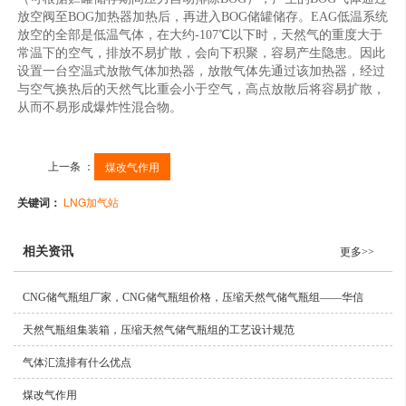
放空阀至BOG加热器加热后，再进入BOG储罐储存。EAG低温系统
放空的全部是低温气体，在大约-107℃以下时，天然气的重度大于
常温下的空气，排放不易扩散，会向下积聚，容易产生隐患。因此
设置一台空温式放散气体加热器，放散气体先通过该加热器，经过
与空气换热后的天然气比重会小于空气，高点放散后将容易扩散，
从而不易形成爆炸性混合物。
上一条 ：
煤改气作用
关键词：
LNG加气站
相关资讯
更多>>
CNG储气瓶组厂家，CNG储气瓶组价格，压缩天然气储气瓶组——华信
天然气瓶组集装箱，压缩天然气储气瓶组的工艺设计规范
气体汇流排有什么优点
煤改气作用