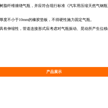
树脂纤维缠绕气瓶，并应符合现行标准《汽车用压缩天然气钢瓶》G
厚度不小于10mm的橡胶垫板，不得硬性施力固定气瓶。
应具有伸缩性，管道连接形式应考虑对气瓶振动、晃动所产生位移
产品展示
NG减压撬
楼栋燃气调压箱
天然气瓶组
燃
注醇泵
推荐产品