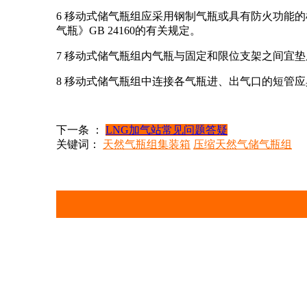
6 移动式储气瓶组应采用钢制气瓶或具有防火功能的
气瓶》GB 24160的有关规定。
7 移动式储气瓶组内气瓶与固定和限位支架之间宜垫
8 移动式储气瓶组中连接各气瓶进、出气口的短管
下一条 ：
LNG加气站常见问题答疑
关键词：
天然气瓶组集装箱
压缩天然气储气瓶组
PSA制氮机
LNG气化设备
C