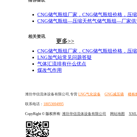
猜你喜欢
CNG储气瓶组厂家，CNG储气瓶组价格，压
CNG储气瓶组—压缩天然气储气瓶组—厂家供
相关资讯
更多>>
CNG储气瓶组厂家，CNG储气瓶组价格，压
LNG加气站常见问题答疑
气体汇流排有什么优点
煤改气作用
潍坊华信流体设备有限公司,专营
LNG气化设备
GNG减压撬
楼栋
联系电话：
18053694995
CopyRight © 版权所有:
潍坊华信流体设备有限公司
网站地图
XML