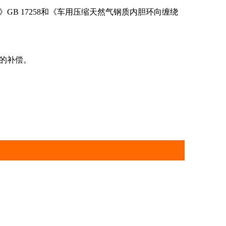
B 17258和《车用压缩天然气钢质内胆环向缠绕
的补偿。
气调压箱
阀门、仪表
工业气体设备