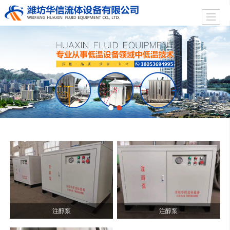
注醇泵
注醇泵