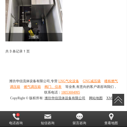
注醇泵
共 3 条记录 1 页
潍坊华信流体设备有限公司,专营
LNG气化设备
GNG减压撬
楼栋燃气
调压箱
燃气调压箱
阀门、仪表
等业务,有意向的客户请咨询我们，
联系电话：
18053694995
CopyRight © 版权所有:
潍坊华信流体设备有限公司
网站地图
XML
电话咨询
短信咨询
留言咨询
查看地图