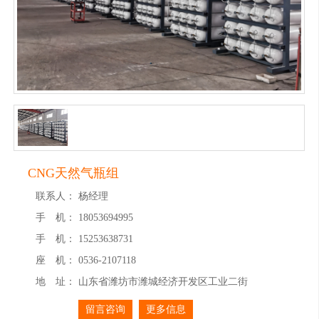
CNG天然气瓶组
联系人：
杨经理
手 机：
18053694995
手 机：
15253638731
座 机：
0536-2107118
地 址：
山东省潍坊市潍城经济开发区工业二街
留言咨询
更多信息