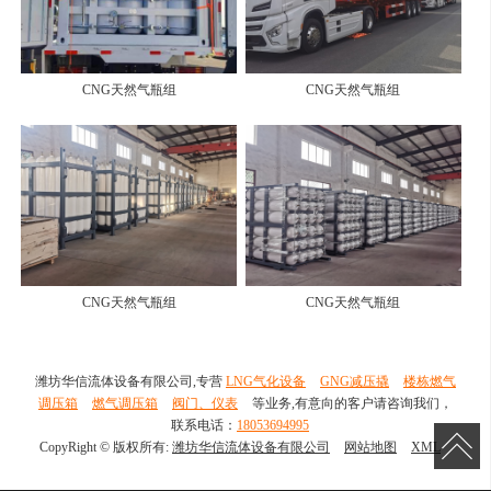
CNG天然气瓶组
CNG天然气瓶组
CNG天然气瓶组
CNG天然气瓶组
潍坊华信流体设备有限公司,专营
LNG气化设备
GNG减压撬
楼栋燃气
调压箱
燃气调压箱
阀门、仪表
等业务,有意向的客户请咨询我们，
联系电话：
18053694995
CopyRight © 版权所有:
潍坊华信流体设备有限公司
网站地图
XML