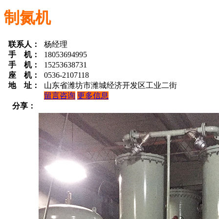
制氮机
联系人：
杨经理
手 机：
18053694995
手 机：
15253638731
座 机：
0536-2107118
地 址：
山东省潍坊市潍城经济开发区工业二街
留言咨询
更多信息
分享：