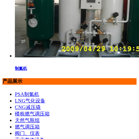
制氮机
产品展示
PSA制氮机
LNG气化设备
CNG减压撬
楼栋燃气调压箱
天然气瓶组
燃气调压箱
阀门、仪表